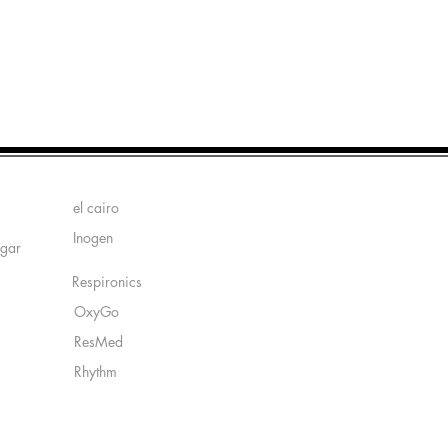
Fabricantes:
el cairo
Inogen
ogar
Respironics
OxyGo
ResMed
Rhythm