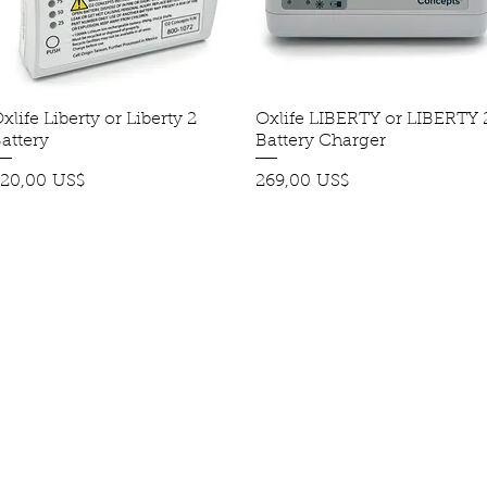
xlife Liberty or Liberty 2
Vista rápida
Oxlife LIBERTY or LIBERTY 
Vista rápida
attery
Battery Charger
recio
Precio
20,00 US$
269,00 US$