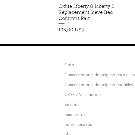
Oxlife Liberty & Liberty 2
Vista rápida
Replacement Sieve Bed
Columns Pair
Precio
195,00 US$
Mapa del sitio
Casa
Concentradores de oxígeno para el h
Concentradores de oxígeno portátiles
CPAP / Ventiladores
Baterías
Suministros
Sobre nosotros
Blog