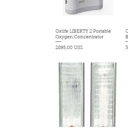
Oxlife LIBERTY 2 Portable
Vista rápida
O
Oxygen Concentrator
B
Precio
P
2895,00 US$
3