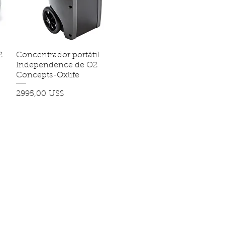
2
Concentrador portátil
Vista rápida
Independence de O2
Concepts-Oxlife
Precio
2995,00 US$