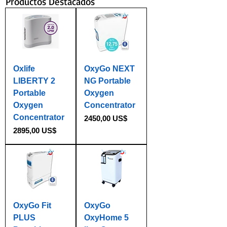
Productos Destacados
Oxlife
OxyGo NEXT
LIBERTY 2
NG Portable
Portable
Oxygen
Oxygen
Concentrator
Concentrator
Precio
2450,00 US$
Precio
2895,00 US$
OxyGo Fit
OxyGo
PLUS
OxyHome 5