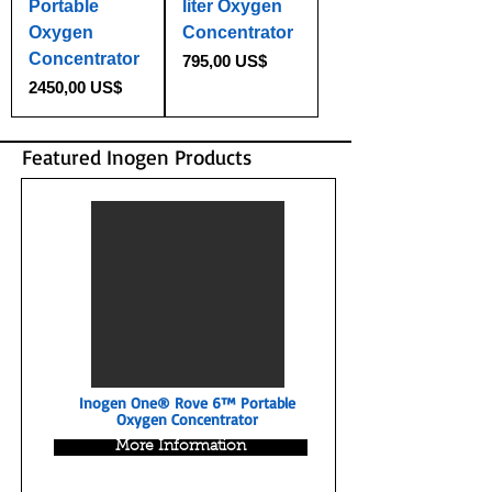
Portable
liter Oxygen
Oxygen
Concentrator
Concentrator
Precio
795,00 US$
Precio
2450,00 US$
Featured Inogen Products
Inogen One® Rove 6™ Portable
Oxygen Concentrator
More Information