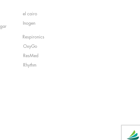
Fabricantes:
el cairo
Inogen
ogar
Respironics
OxyGo
ResMed
Rhythm