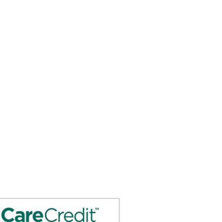
Enviar Recetas a:
Ventas@DirectO2.com
Fax: 407-567-7897
Llame al (866) 896-0202 para hablar
con un representante del cliente.