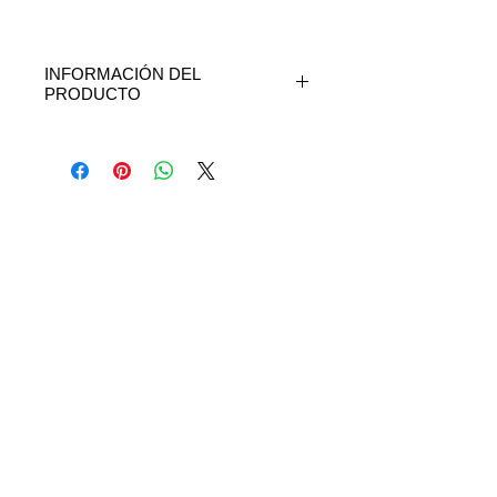
INFORMACIÓN DEL
PRODUCTO
El tubo de seguridad de seis canales es
resistente al aplastamiento para un flujo
ininterrumpido de oxígeno. el tubo libre
permite una mayor comodidad y facilidad
de uso. Sin látex