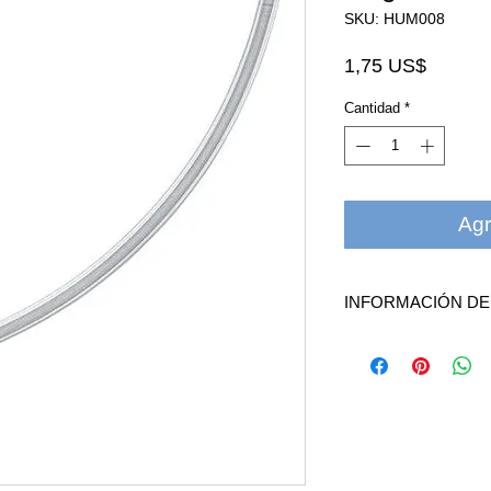
SKU: HUM008
Precio
1,75 US$
Cantidad
*
Agr
INFORMACIÓN D
Este
Adaptador de hu
en un extremo que se c
humidificador de oxíge
adaptador es un tubo s
de boquilla del concent
sencilla para adaptar b
concentradores de oxí