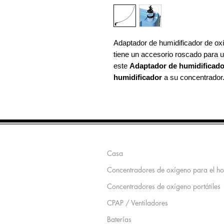
Adaptador de humidificador de ox
tiene un accesorio roscado para u
este
Adaptador de humidificado
humidificador
a su concentrador
Mapa del sitio
Casa
Concentradores de oxígeno para el h
Concentradores de oxígeno portátiles
CPAP / Ventiladores
Baterías