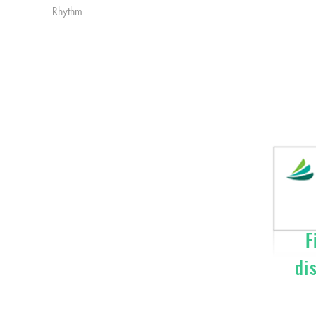
Rhythm
Fi
di