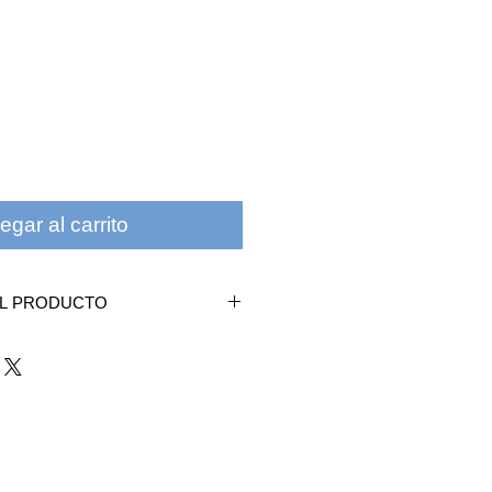
egar al carrito
EL PRODUCTO
midificador
tiene una tuerca roscada
onecta a las botellas de
no estándar. El otro extremo del
imple que se desliza sobre el puerto
rador. Ofrece una solución rápida y
otellas humidificadoras a
geno.