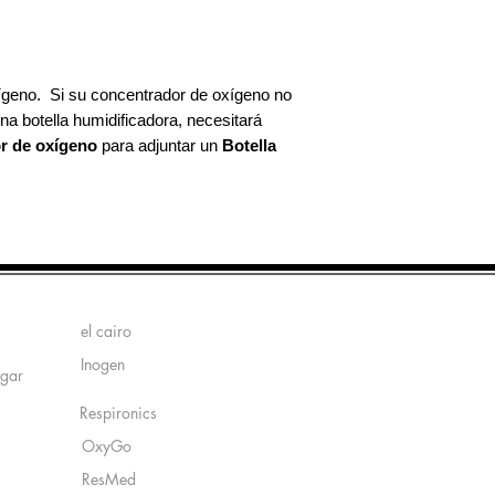
Compatible con la may
de flujo continuo con s
e Invacare.
ígeno. Si su concentrador de oxígeno no
na botella humidificadora, necesitará
r de oxígeno
para adjuntar un
Botella
.
Fabricantes:
el cairo
Inogen
ogar
Respironics
OxyGo
ResMed