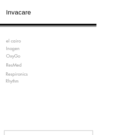
Invacare
Fabricantes:
el cairo
Inogen
OxyGo
ResMed
Respironics
Rhythm
Enviar Recetas a:
Ventas@DirectO2.com
Fax:
407-567-7897
Llame al
(866) 896-0202
para hablar con
un representante del cliente.